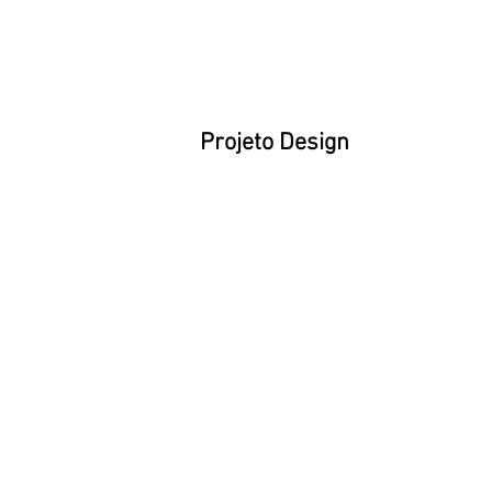
Projeto Design
projeto design 372_capa