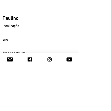
Paulino
localização
ano
área construida
status
voltar